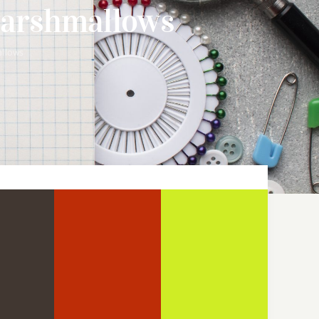
arshmallows
llows