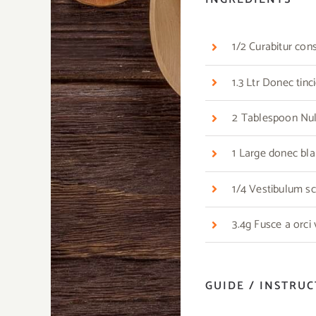
1/2 Curabitur co
1.3 Ltr Donec tin
2 Tablespoon Nulla
1 Large donec bla
1/4 Vestibulum sc
3.4g Fusce a orci
GUIDE / INSTRU