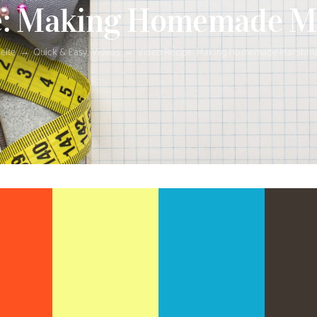
pe: Making Homemade M
seite
→
Quick & Easy
,
Videos
→
Video Recipe: Making Homemade Marshma