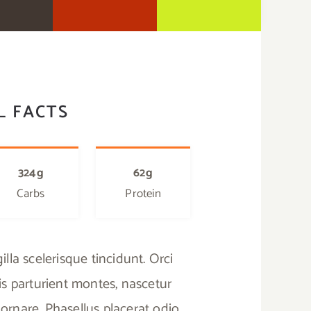
L FACTS
324g
62g
Carbs
Protein
lla scelerisque tincidunt. Orci
s parturient montes, nascetur
ornare. Phasellus placerat odio