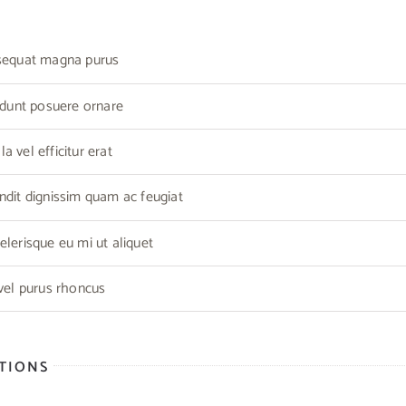
nsequat magna purus
cidunt posuere ornare
 vel efficitur erat
ndit dignissim quam ac feugiat
elerisque eu mi ut aliquet
 vel purus rhoncus
CTIONS