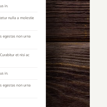
us in.
tetur nulla a molestie
as egestas non urna
urabitur et nisi ac
us in.
as egestas non urna