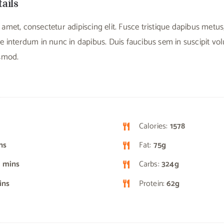
tails
amet, consectetur adipiscing elit. Fusce tristique dapibus met
e interdum in nunc in dapibus. Duis faucibus sem in suscipit vo
ismod.
Calories:
1578
ns
Fat:
75g
 mins
Carbs:
324g
ins
Protein:
62g