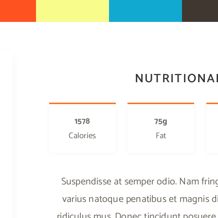
NUTRITIONA
1578
75g
Calories
Fat
Suspendisse at semper odio. Nam fringi
varius natoque penatibus et magnis di
ridiculus mus. Donec tincidunt posuere 