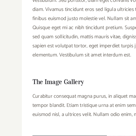
vestibulum. Sed porttitor, diam eget convallis volut
diam. Vivamus tincidunt eros sed ligula ultricies 
finibus euismod justo molestie vel. Nullam sit am
Quisque eget mi ac nibh tincidunt pretium. Susp
sed quam sollicitudin, mattis mauris vitae, digniss
sapien est volutpat tortor, eget imperdiet turpis
elementum. Vestibulum sit amet interdum est.
The Image Gallery
Curabitur consequat magna purus, in aliquet mag
tempor blandit. Etiam tristique urna at enim sem
euismod nisl, a ultrices velit. Nullam odio enim,