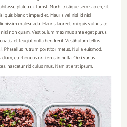
abitasse platea dictumst. Morbi tristique sem sapien, sit
i quis blandit imperdiet. Mauris vel nisl id nisl
dignissim malesuada. Mauris laoreet, mi quis vulputate
 ex nisl non quam. Vestibulum maximus ante eget purus
atis, et feugiat nulla hendrerit. Vestibulum tellus
sl. Phasellus rutrum porttitor metus. Nulla euismod,
 diam, eu rhoncus orci eros in nulla. Orci varius
es, nascetur ridiculus mus. Nam at erat ipsum.