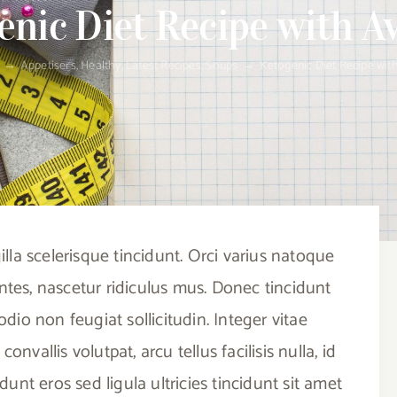
enic Diet Recipe with A
→
Appetisers
,
Healthy
,
Latest Recipes
,
Soups
→
Ketogenic Diet Recipe wi
lla scelerisque tincidunt. Orci varius natoque
ntes, nascetur ridiculus mus. Donec tincidunt
dio non feugiat sollicitudin. Integer vitae
nvallis volutpat, arcu tellus facilisis nulla, id
dunt eros sed ligula ultricies tincidunt sit amet