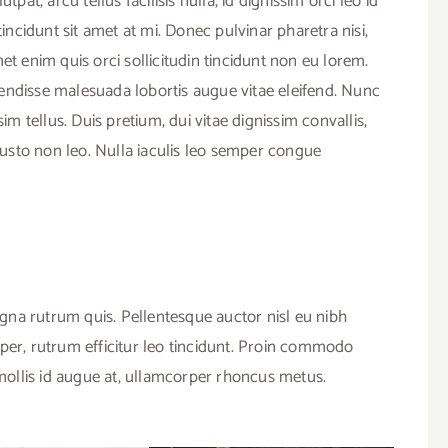
pat, arcu tellus facilisis nulla, id dignissim orci leo id
tincidunt sit amet at mi. Donec pulvinar pharetra nisi,
et enim quis orci sollicitudin tincidunt non eu lorem.
endisse malesuada lobortis augue vitae eleifend. Nunc
im tellus. Duis pretium, dui vitae dignissim convallis,
 justo non leo. Nulla iaculis leo semper congue
na rutrum quis. Pellentesque auctor nisl eu nibh
per, rutrum efficitur leo tincidunt. Proin commodo
 mollis id augue at, ullamcorper rhoncus metus.